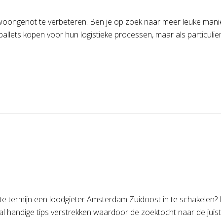
 woongenot te verbeteren. Ben je op zoek naar meer leuke manie
pallets kopen voor hun logistieke processen, maar als particulier
orte termijn een loodgieter Amsterdam Zuidoost in te schakelen? I
l handige tips verstrekken waardoor de zoektocht naar de jui